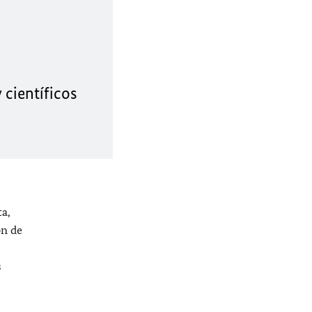
 científicos
a,
ón de
s