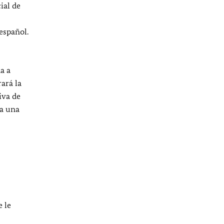
cial de
español.
a a
rará la
iva de
ra una
 le