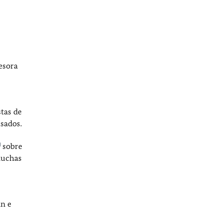
esora
tas de
isados.
sobre
muchas
án e