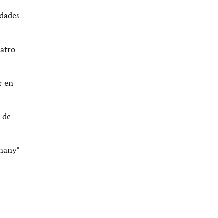
dades
uatro
r en
 de
rmany”