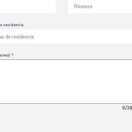
e residencia
áximo)
*
0/2